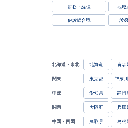
財務・経理
地域
健診総合職
診
北海道・東北
北海道
青森
関東
東京都
神奈
中部
愛知県
静岡
関西
大阪府
兵庫
中国・四国
鳥取県
島根