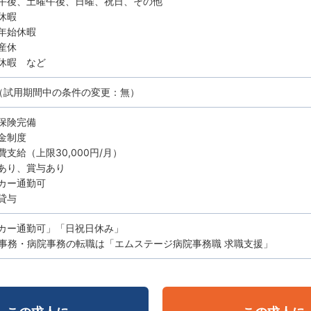
午後、土曜午後、日曜、祝日、その他
休暇
年始休暇
産休
休暇 など
（試用期間中の条件の変更：無）
保険完備
金制度
費支給（上限30,000円/月）
あり、賞与あり
カー通勤可
貸与
カー通勤可」「日祝日休み」
事務・病院事務の転職は「エムステージ病院事務職 求職支援」