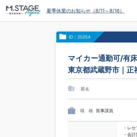
夏季休業のお知らせ（8/11～8/16）
ID：20254
マイカー通勤可/有床
東京都武蔵野市｜正
匿名
職 種
医事課員
・レセ
・会計