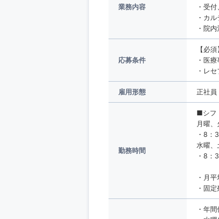
業務内容
・受付
・カル
・院内
【必須
応募条件
・医療
・レセ
雇用形態
正社員
■シフ
月曜、
・8：3
水曜、
勤務時間
・8：
・月平
・固定
・年間