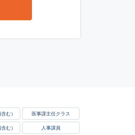
補含む）
医事課主任クラス
補含む）
人事課員