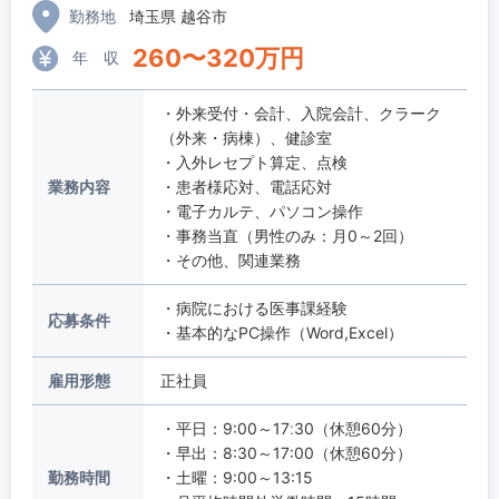
勤務地
埼玉県 越谷市
260
〜
320
万円
年 収
・外来受付・会計、入院会計、クラーク
（外来・病棟）、健診室
・入外レセプト算定、点検
業務内容
・患者様応対、電話応対
・電子カルテ、パソコン操作
・事務当直（男性のみ：月0～2回）
・その他、関連業務
・病院における医事課経験
応募条件
・基本的なPC操作（Word,Excel）
雇用形態
正社員
・平日：9:00～17ː30（休憩60分）
・早出：8:30～17:00（休憩60分）
勤務時間
・土曜：9:00～13:15