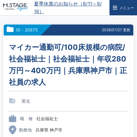
夏季休業のお知らせ（8/11～8/
メニュー
16）
ID：20675
2026/07/27 更新
マイカー通勤可/100床規模の病院/
社会福祉士｜社会福祉士｜年収280
万円～400万円｜兵庫県神戸市｜正
社員の求人
匿名
職 種
社会福祉士
勤務地
兵庫県 神戸市