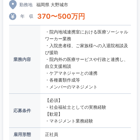
勤務地
福岡県 大野城市
370
〜
500
万円
年 収
・院内地域連携室における医療ソーシャル
ワーカー業務
・入院患者様、ご家族様への入退院相談及
び援助
業務内容
・院内外の医療サービスや行政と連携し、
自立支援相談
・ケアマネジャーとの連携
・各種書類作成等
・メンバーのマネジメント
【必須】
・社会福祉士としての実務経験
応募条件
【歓迎】
・マネジメント業務経験
雇用形態
正社員