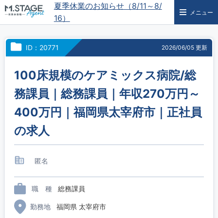
夏季休業のお知らせ（8/11～8/
メニュー
16）
ID：20771
2026/06/05 更新
100床規模のケアミックス病院/総
務課員｜総務課員｜年収270万円～
400万円｜福岡県太宰府市｜正社員
の求人
匿名
職 種
総務課員
勤務地
福岡県 太宰府市