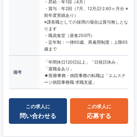
・昇給：年1回（4月）
・賞与：年2回（7月、12月/計2.60ヶ月分 ※
前年度実績あり）
※課長職としての採用の場合は賞与無しとな
ります
・職員食堂（昼食250円）
・定年制：一律60歳、再雇用制度：上限65
歳まで
「年間休日120日以上」「日祝日休み」
「退職金あり」
備考
★医療事務・病院事務の転職は「エムステ
ージ病院事務職 求職支援」
この求人に
この求人に
問い合わせる
応募する