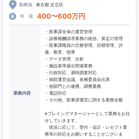
勤務地
東京都 足立区
400
〜
600
万円
年 収
・医事課全体の運営管理
・診療報酬請求業務の統括、算定の管理
・医事課職員の労務管理、目標管理、評
価、教育、指導
・データ管理、分析
・施設基準届出関連業務
・行政対応、適時調査対応
・病院運営会議、各種委員会出席
・他部門との連携、調整業務
業務内容
・電話対応
・その他、医事課運営に関する業務全般
※プレイングマネージャーとして業務をお任
せしていきます。
状況に応じて、受付・会計・レセプト業
務等の対応をお願いすることがございま