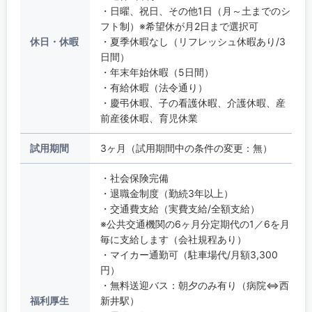
・日曜、祝日、その他1日（月～土までのシ
フト制）※希望休が月2日まで選択可
休日・休暇
・夏季休暇なし（リフレッシュ休暇あり/3
日間）
・年末年始休暇（5日間）
・有給休暇（法令通り）
・慶弔休暇、子の看護休暇、介護休暇、産
前産後休暇、育児休業
試用期間
3ヶ月（試用期間中の条件の変更：無）
・社会保険完備
・退職金制度（勤続3年以上）
・交通費支給（実費支給/全額支給）
※公共交通機関の6ヶ月分定期代の1／6を月
毎に支給します（会社規程あり）
・マイカー通勤可（駐車場代/月額3,300
円）
・無料送迎バス：朝夕のみ有り（病院⇔西
福利厚生
新井駅）