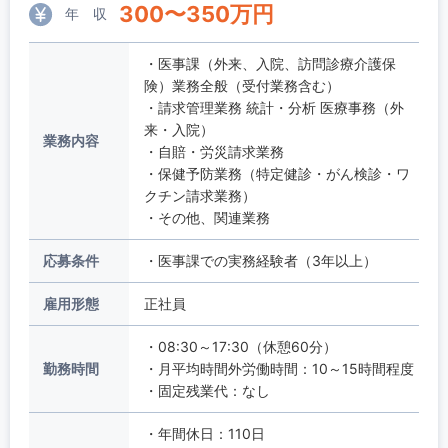
300
〜
350
万円
年 収
・医事課（外来、入院、訪問診療介護保
険）業務全般（受付業務含む）
・請求管理業務 統計・分析 医療事務（外
来・入院）
業務内容
・自賠・労災請求業務
・保健予防業務（特定健診・がん検診・ワ
クチン請求業務）
・その他、関連業務
応募条件
・医事課での実務経験者（3年以上）
雇用形態
正社員
・08:30～17:30（休憩60分）
勤務時間
・月平均時間外労働時間：10～15時間程度
・固定残業代：なし
・年間休日：110日