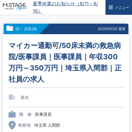
夏季休業のお知らせ（8/11～8/
メニュー
16）
ID：20838
2026/05/20 更新
マイカー通勤可/50床未満の救急病
院/医事課員｜医事課員｜年収300
万円～350万円｜埼玉県入間郡｜正
社員の求人
匿名
職 種
医事課員
勤務地
埼玉県 入間郡