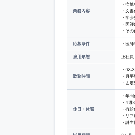
・病棟
業務内容
・文書
・学会
・医師
・その
応募条件
・医師
雇用形態
正社員
・08:
勤務時間
・月平
・固定
・年間
・4週
休日・休暇
・有給
・リフ
・誕生