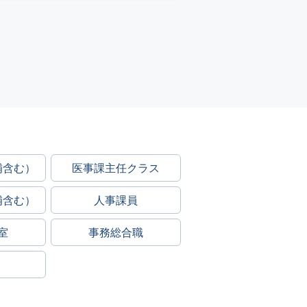
補含む）
医事課主任クラス
補含む）
人事課員
室
事務総合職