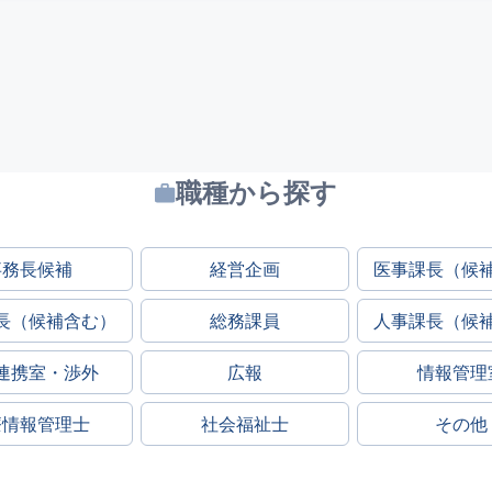
職種から探す
事務長候補
経営企画
医事課長（候
長（候補含む）
総務課員
人事課長（候
連携室・渉外
広報
情報管理
療情報管理士
社会福祉士
その他