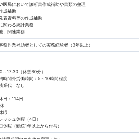
や医局において診断書作成補助や書類の整理
作成補助
発表資料等の作成補助
に関わる統計業務
他、関連業務
事務作業補助者としての実務経験者（3年以上）
30～17:30（休憩60分）
均時間外労働時間：5～10時間程度
残業代：なし
休日：114日
8休
休暇
レッシュ休暇（4日）
日休暇（勤続1年以上から付与）