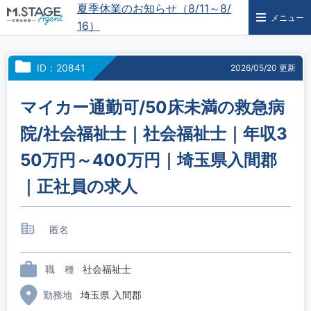
夏季休業のお知らせ（8/11～8/
メニュー
16）
ID：20841
2026/05/20 更新
マイカー通勤可/50床未満の救急病
院/社会福祉士｜社会福祉士｜年収3
50万円～400万円｜埼玉県入間郡
｜正社員の求人
匿名
職 種
社会福祉士
勤務地
埼玉県 入間郡