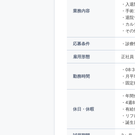
・入退
業務内容
・手術
・退院
・カル
・その
応募条件
・診療
雇用形態
正社員
・08:
勤務時間
・月平
・固定
・年間
・4週
休日・休暇
・有給
・リフ
・誕生