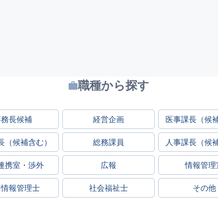
職種から探す
事務長候補
経営企画
医事課長（候
長（候補含む）
総務課員
人事課長（候
連携室・渉外
広報
情報管理
療情報管理士
社会福祉士
その他