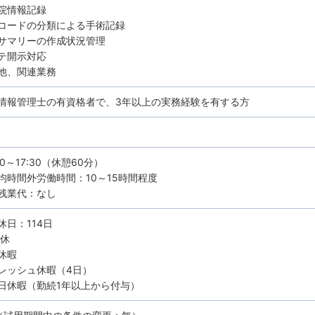
院情報記録
コードの分類による手術記録
サマリーの作成状況管理
テ開示対応
他、関連業務
情報管理士の有資格者で、3年以上の実務経験を有する方
30～17:30（休憩60分）
均時間外労働時間：10～15時間程度
残業代：なし
休日：114日
8休
休暇
レッシュ休暇（4日）
日休暇（勤続1年以上から付与）