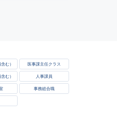
補含む）
医事課主任クラス
補含む）
人事課員
室
事務総合職