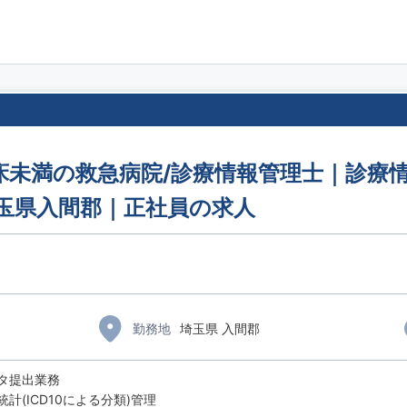
床未満の救急病院/診療情報管理士｜診療情
埼玉県入間郡｜正社員の求人
勤務地
埼玉県 入間郡
タ提出業務
計(ICD10による分類)管理