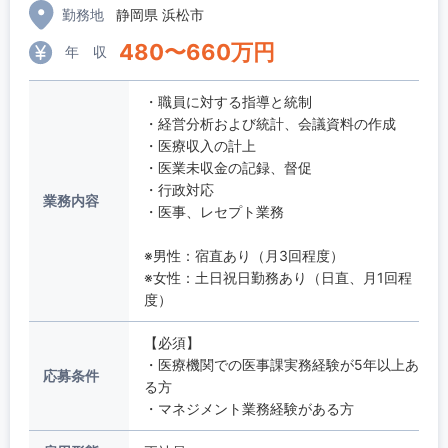
勤務地
静岡県 浜松市
480
〜
660
万円
年 収
・職員に対する指導と統制
・経営分析および統計、会議資料の作成
・医療収入の計上
・医業未収金の記録、督促
・行政対応
業務内容
・医事、レセプト業務
※男性：宿直あり（月3回程度）
※女性：土日祝日勤務あり（日直、月1回程
度）
【必須】
・医療機関での医事課実務経験が5年以上あ
応募条件
る方
・マネジメント業務経験がある方