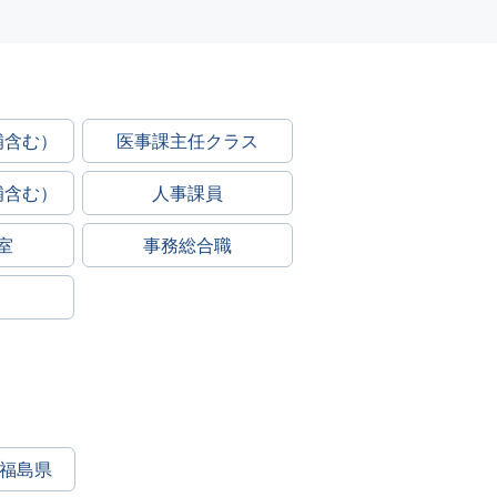
補含む）
医事課主任クラス
補含む）
人事課員
室
事務総合職
福島県