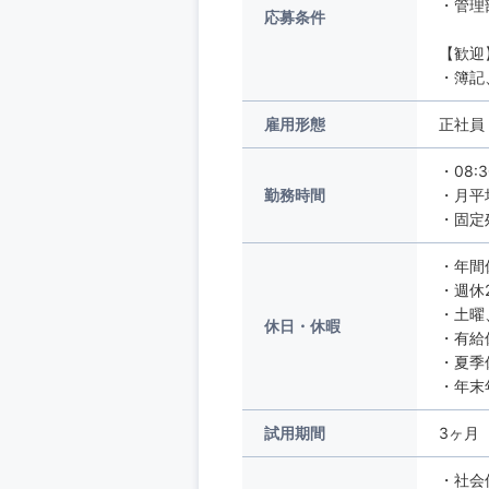
・管理
応募条件
【歓迎
・簿記
雇用形態
正社員
・08:
勤務時間
・月平
・固定
・年間
・週休
・土曜
休日・休暇
・有給
・夏季
・年末
試用期間
3ヶ月
・社会