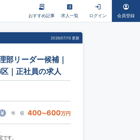
おすすめ記事
求人一覧
ログイン
会員登録
2026/07/15 更新
管理部リーダー候補｜
飾区｜正社員の求人
400
600
年 収
〜
万円
。
定です。