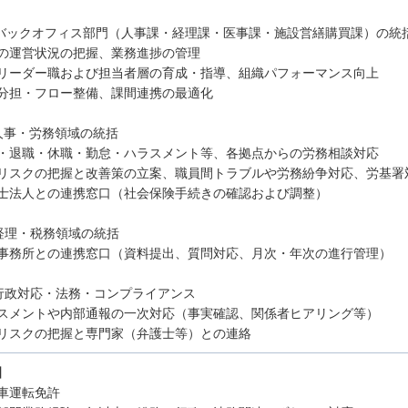
 バックオフィス部門（人事課・経理課・医事課・施設営繕購買課）の統
の運営状況の把握、業務進捗の管理
リーダー職および担当者層の育成・指導、組織パフォーマンス向上
分担・フロー整備、課間連携の最適化
人事・労務領域の統括
・退職・休職・勤怠・ハラスメント等、各拠点からの労務相談対応
リスクの把握と改善策の立案、職員間トラブルや労務紛争対応、労基署
士法人との連携窓口（社会保険手続きの確認および調整）
経理・税務領域の統括
事務所との連携窓口（資料提出、質問対応、月次・年次の進行管理）
行政対応・法務・コンプライアンス
スメントや内部通報の一次対応（事実確認、関係者ヒアリング等）
リスクの把握と専門家（弁護士等）との連絡
】
車運転免許