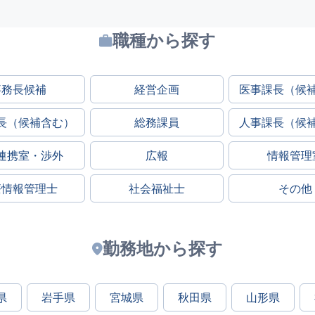
職種から探す
事務長候補
経営企画
医事課長（候
長（候補含む）
総務課員
人事課長（候
連携室・渉外
広報
情報管理
療情報管理士
社会福祉士
その他
勤務地から探す
県
岩手県
宮城県
秋田県
山形県