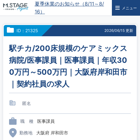
夏季休業のお知らせ（8/11～8/
メニュー
16）
ID：21325
2026/06/15 更新
駅チカ/200床規模のケアミックス
病院/医事課員｜医事課員｜年収30
0万円～500万円｜大阪府岸和田市
｜契約社員の求人
匿名
職 種
医事課員
勤務地
大阪府 岸和田市