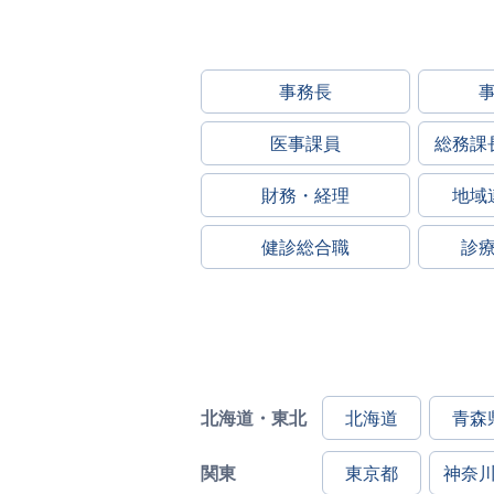
事務長
医事課員
総務課
財務・経理
地域
健診総合職
診
北海道・東北
北海道
青森
関東
東京都
神奈