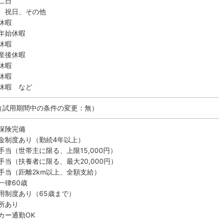
二日
、祝日、その他
休暇
年始休暇
休暇
産後休暇
休暇
休暇
休暇 など
（試用期間中の条件の変更：無）
保険完備
金制度あり（勤続4年以上）
手当（世帯主に限る、上限15,000円）
手当（扶養者に限る、最大20,000円）
手当（距離2km以上、全額支給）
一律60歳
用制度あり（65歳まで）
所あり
カー通勤OK