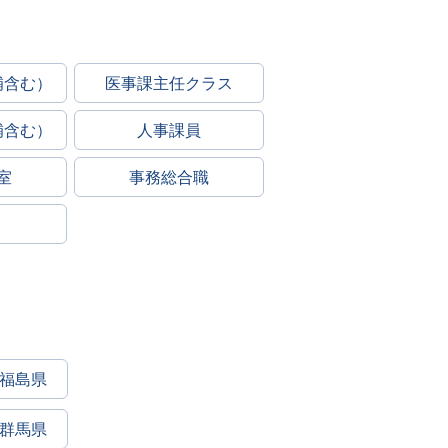
補含む）
医事課主任クラス
補含む）
人事課員
室
事務総合職
福島県
群馬県