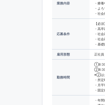
業務内容
・療養
・よろ
・社会
【必須
・高卒
応募条件
・社会
・社会
・基礎的
雇用形態
正社員
①8:30
②8:30
※②は
勤務時間
・所定
・月平
・固定
・年間