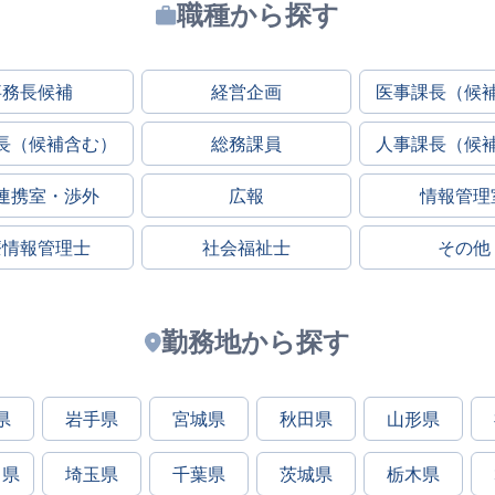
職種から探す
事務長候補
経営企画
医事課長（候
長（候補含む）
総務課員
人事課長（候
連携室・渉外
広報
情報管理
療情報管理士
社会福祉士
その他
勤務地から探す
県
岩手県
宮城県
秋田県
山形県
川県
埼玉県
千葉県
茨城県
栃木県