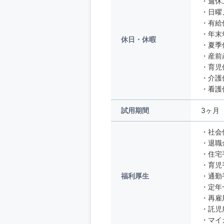
・週休
・日曜
・有給
・年末
休日・休暇
・夏季
・産前
・育児
・介護
・看護
試用期間
3ヶ月
・社会
・退職
・住宅
・育児
福利厚生
・通勤
・定年
・再雇
・託児
・マイ