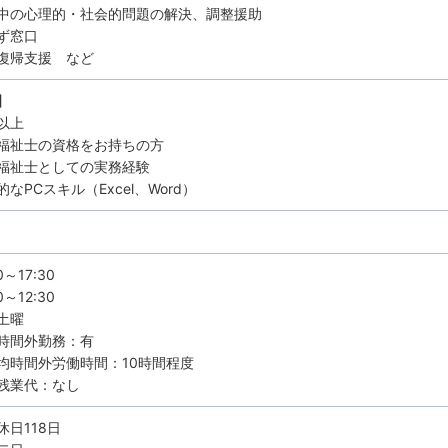
中の心理的・社会的問題の解決、調整援助
ず窓口
復帰支援 など
】
以上
福祉士の資格をお持ちの方
福祉士としての実務経験
なPCスキル（Excel、Word）
～17:30
～12:30
土曜
時間外勤務：有
均時間外労働時間：10時間程度
残業代：なし
休日118日