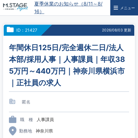
夏季休業のお知らせ（8/11～8/
メニュー
16）
ID：21427
2026/08/03 更新
年間休日125日/完全週休二日/法人
本部/採用人事｜人事課員｜年収38
5万円～440万円｜神奈川県横浜市
｜正社員の求人
匿名
職 種
人事課員
勤務地
神奈川県