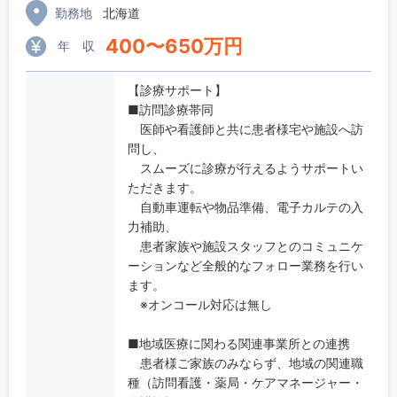
勤務地
北海道
400
〜
650
万円
年 収
【診療サポート】
■訪問診療帯同
医師や看護師と共に患者様宅や施設へ訪
問し、
スムーズに診療が行えるようサポートい
ただきます。
自動車運転や物品準備、電子カルテの入
力補助、
患者家族や施設スタッフとのコミュニケ
ーションなど全般的なフォロー業務を行い
ます。
※オンコール対応は無し
■地域医療に関わる関連事業所との連携
患者様ご家族のみならず、地域の関連職
種（訪問看護・薬局・ケアマネージャー・