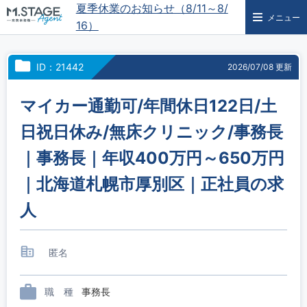
夏季休業のお知らせ（8/11～8/
メニュー
16）
ID：21442
2026/07/08 更新
マイカー通勤可/年間休日122日/土
日祝日休み/無床クリニック/事務長
｜事務長｜年収400万円～650万円
｜北海道札幌市厚別区｜正社員の求
人
匿名
職 種
事務長