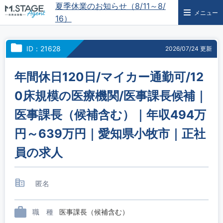
夏季休業のお知らせ（8/11～8/
メニュー
16）
ID：21628
2026/07/24 更新
年間休日120日/マイカー通勤可/12
0床規模の医療機関/医事課長候補｜
医事課長（候補含む）｜年収494万
円～639万円｜愛知県小牧市｜正社
員の求人
匿名
職 種
医事課長（候補含む）