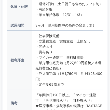
・週休2日制（土日祝日も含めたシフト制）
休日・休暇
・有給休暇
・年末年始休暇（12/31～1/3）
試用期間
3ヶ月（試用期間中の条件の変更：無）
・社会保険完備
・交通費支給 実費支給 上限なし
・昇給あり
・賞与あり
・マイカー通勤可 無料駐車場
福利厚生
・単身用住宅完備（月27,500円前後／水道
光熱費自己負担）
・託児所完備（1日1,760円、月上限26,400
円）
・定年制65歳まで
「年間休日120日以上」「マイカー通勤
可」「託児施設あり」「独身寮あり」
備考
★医療事務・病院事務の転職は「M.STAGE