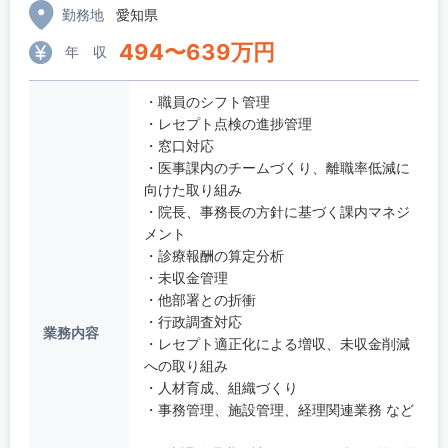
勤務地
愛知県
494
〜
639
万円
年 収
・職員のシフト管理
・レセプト点検の進捗管理
・窓口対応
・医事課内のチームづくり、離職率低減に
向けた取り組み
・院長、事務長の方針に基づく課内マネジ
メント
・診療報酬の算定分析
・未収金管理
・他部署との折衝
・行政調査対応
業務内容
・レセプト適正化による増収、未収金削減
への取り組み
・人材育成、組織づくり
・事務管理、施設管理、経理関連業務 など