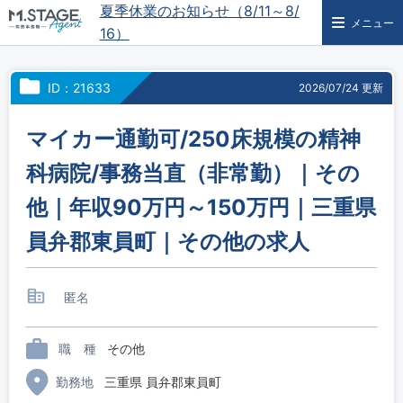
夏季休業のお知らせ（8/11～8/
メニュー
16）
ID：21633
2026/07/24 更新
マイカー通勤可/250床規模の精神
科病院/事務当直（非常勤）｜その
他｜年収90万円～150万円｜三重県
員弁郡東員町｜その他の求人
匿名
職 種
その他
勤務地
三重県 員弁郡東員町