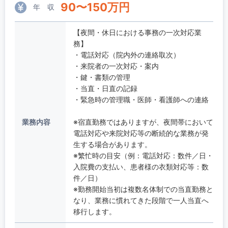
90
〜
150
万円
年 収
【夜間・休日における事務の一次対応業
務】
・電話対応（院内外の連絡取次）
・来院者の一次対応・案内
・鍵・書類の管理
・当直・日直の記録
・緊急時の管理職・医師・看護師への連絡
業務内容
※宿直勤務ではありますが、夜間帯において
電話対応や来院対応等の断続的な業務が発
生する場合があります。
※繁忙時の目安（例：電話対応：数件／日・
入院費の支払い、患者様の衣類対応等：数
件／日）
※勤務開始当初は複数名体制での当直勤務と
なり、業務に慣れてきた段階で一人当直へ
移行します。