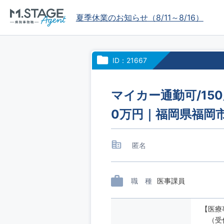
夏季休業のお知らせ（8/11～8/16）
ID：21667
マイカー通勤可/15
0万円｜福岡県福岡
匿名
職 種
医事課員
【医療
（受付