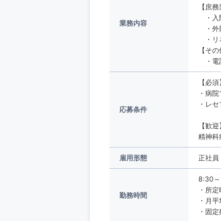
【庶務
・入院
業務内容
・外部
・リネ
【そ
・電
【必須
・病院
・レセ
応募条件
【歓迎
精神科
雇用形態
正社員
8:30～
・所定
勤務時間
・月平
・固定