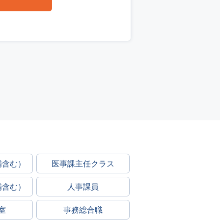
補含む）
医事課主任クラス
補含む）
人事課員
室
事務総合職