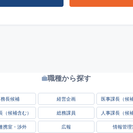
職種から探す
事務長候補
経営企画
医事課長（候
長（候補含む）
総務課員
人事課長（候
連携室・渉外
広報
情報管理