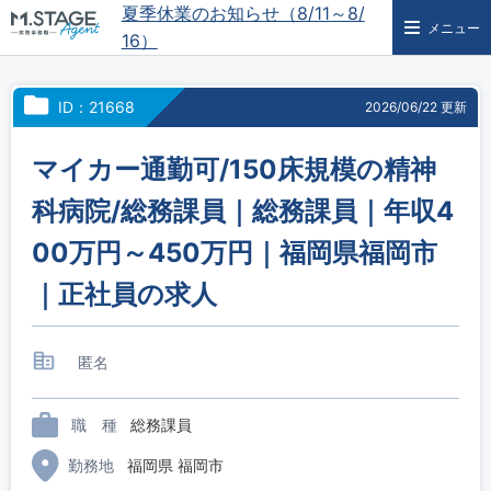
夏季休業のお知らせ（8/11～8/
メニュー
16）
ID：21668
2026/06/22 更新
マイカー通勤可/150床規模の精神
科病院/総務課員｜総務課員｜年収4
00万円～450万円｜福岡県福岡市
｜正社員の求人
匿名
職 種
総務課員
勤務地
福岡県 福岡市