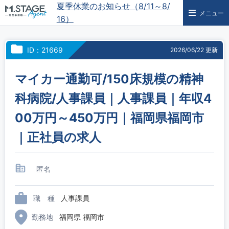
夏季休業のお知らせ（8/11～8/
メニュー
16）
ID：21669
2026/06/22 更新
マイカー通勤可/150床規模の精神
科病院/人事課員｜人事課員｜年収4
00万円～450万円｜福岡県福岡市
｜正社員の求人
匿名
職 種
人事課員
勤務地
福岡県 福岡市