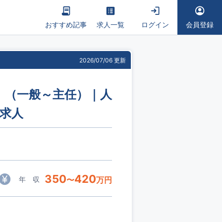
おすすめ記事
求人一覧
ログイン
会員登録
2026/07/06 更新
連）（一般～主任）｜人
の求人
350
420
年 収
〜
万円