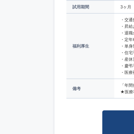
試用期間
3ヶ月
・交通
・昇給
・退職
・定年
福利厚生
・単身
・住宅
・産休
・慶弔
・医療
「年間
備考
★医療