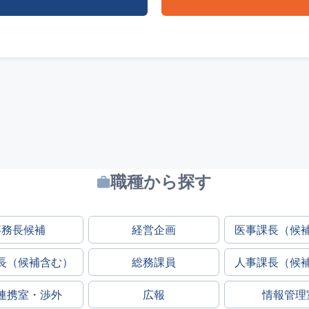
職種から探す
事務長候補
経営企画
医事課長（候
長（候補含む）
総務課員
人事課長（候
連携室・渉外
広報
情報管理