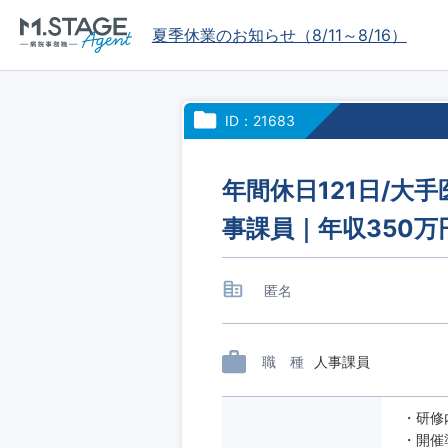
夏季休業のお知らせ（8/11～8/16）
ID：21683
年間休日121日/大
事課員｜年収350万
匿名
職 種
人事課員
・研修
・開催