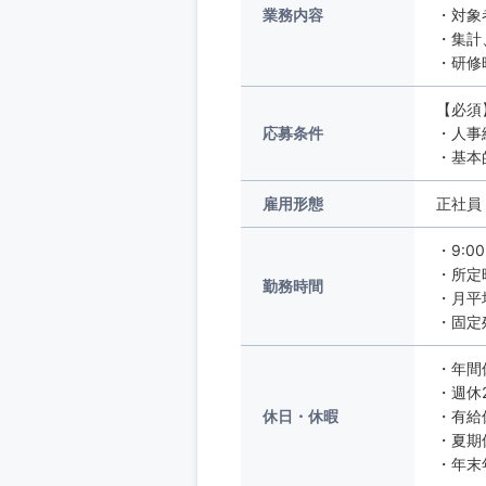
業務内容
・対象
・集計
・研修
【必須
応募条件
・人事
・基本
雇用形態
正社員
・9:0
・所定
勤務時間
・月平
・固定
・年間
・週休
休日・休暇
・有給
・夏期
・年末