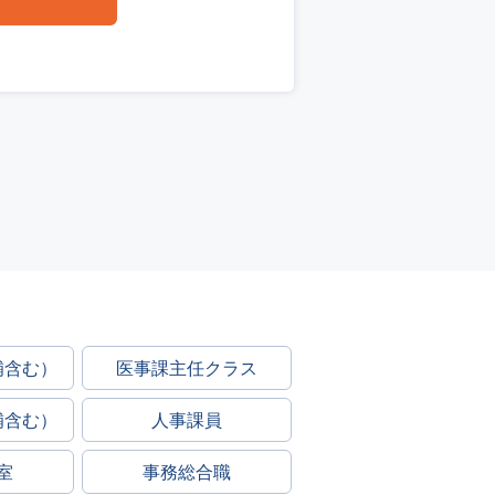
補含む）
医事課主任クラス
補含む）
人事課員
室
事務総合職