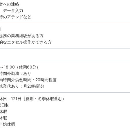
者への連絡
、データ入力
時のアテンドなど
】
総務の業務経験がある方
的なエクセル操作ができる方
0～18:00（休憩60分）
時間外勤務：あり
均時間外労働時間：20時間程度
残業代あり：月20時間分
休日：121日（夏期・冬季休暇含む）
2日制
休暇
休暇
年始休暇