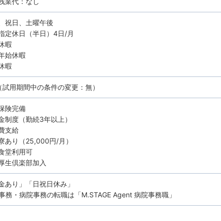
残業代：なし
、祝日、土曜午後
指定休日（半日）4日/月
休暇
年始休暇
休暇
（試用期間中の条件の変更：無）
保険完備
金制度（勤続3年以上）
費支給
あり（25,000円/月）
食堂利用可
厚生倶楽部加入
金あり」「日祝日休み」
務・病院事務の転職は「M.STAGE Agent 病院事務職」