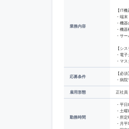
【IT
・端末
・機器
業務内容
・機器
・サー
【シス
・電子
・マス
【必須
応募条件
・病院
雇用形態
正社員
・平日8
・土曜8
勤務時間
・所定
・月平