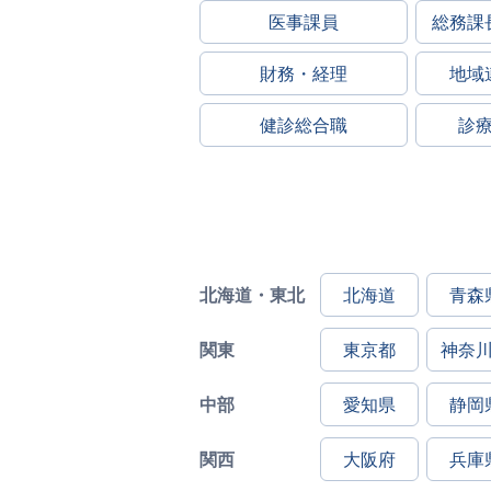
医事課員
総務課
財務・経理
地域
健診総合職
診
北海道・東北
北海道
青森
関東
東京都
神奈
中部
愛知県
静岡
関西
大阪府
兵庫