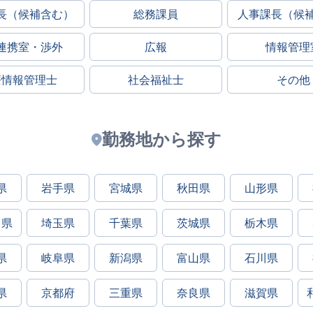
長（候補含む）
総務課員
人事課長（候
連携室・渉外
広報
情報管理
療情報管理士
社会福祉士
その他
勤務地から探す
県
岩手県
宮城県
秋田県
山形県
川県
埼玉県
千葉県
茨城県
栃木県
県
岐阜県
新潟県
富山県
石川県
県
京都府
三重県
奈良県
滋賀県