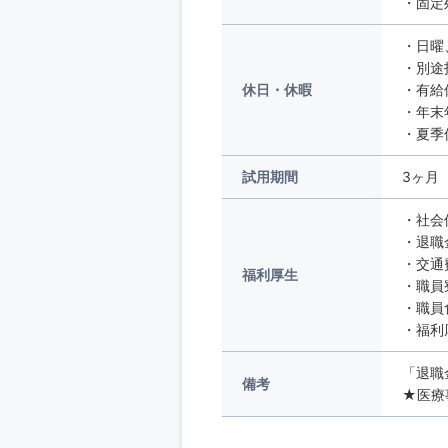
・固定
・日曜
・別途
休日・休暇
・有給
・年末
・夏季
試用期間
3ヶ月
・社会
・退職
・交通
福利厚生
・職員寮
・職員
・福利
「退職
備考
★医療事