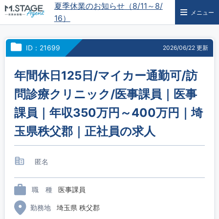
夏季休業のお知らせ（8/11～8/
メニュー
16）
ID：21699
2026/06/22 更新
年間休日125日/マイカー通勤可/訪
問診療クリニック/医事課員｜医事
課員｜年収350万円～400万円｜埼
玉県秩父郡｜正社員の求人
匿名
職 種
医事課員
勤務地
埼玉県 秩父郡