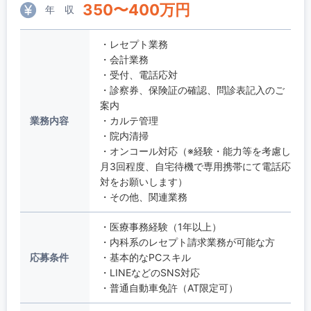
350
〜
400
万円
年 収
・レセプト業務
・会計業務
・受付、電話応対
・診察券、保険証の確認、問診表記入のご
案内
業務内容
・カルテ管理
・院内清掃
・オンコール対応（※経験・能力等を考慮し
月3回程度、自宅待機で専用携帯にて電話応
対をお願いします）
・その他、関連業務
・医療事務経験（1年以上）
・内科系のレセプト請求業務が可能な方
応募条件
・基本的なPCスキル
・LINEなどのSNS対応
・普通自動車免許（AT限定可）