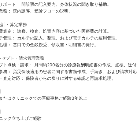
サポート： 問診票の記入案内、身体状況の聞き取り補助。
業務： 院内誘導、受診フローの説明。
会計・算定業務
費算定： 診察、検査、処置内容に基づいた医療費の計算。
テ管理： カルテの記入、整理、および電子カルテの運用管理。
処理： 窓口での金銭授受、領収書・明細書の発行。
レセプト・請求管理業務
プト点検・請求： 月間約200名分の診療報酬明細書の作成、点検、送付
事務： 労災保険適用の患者に関する書類作成、手続き、および請求対
・査定対応： 保険者からの戻りに対する確認と再請求処理。
】
またはクリニックでの医療事務ご経験3年以上
】
ニック立ち上げご経験