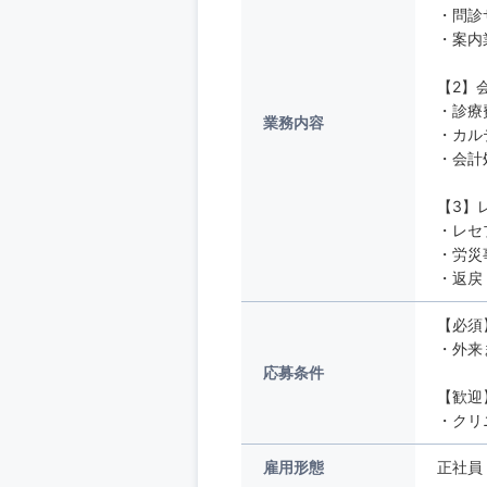
・問診
・案内
【2】
・診療
業務内容
・カル
・会計
【3】
・レセ
・労災
・返戻
【必須
・外来
応募条件
【歓迎
・クリ
雇用形態
正社員