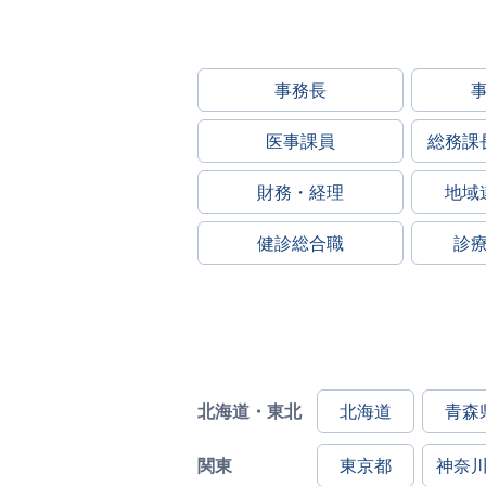
事務長
医事課員
総務課
財務・経理
地域
健診総合職
診
北海道・東北
北海道
青森
関東
東京都
神奈