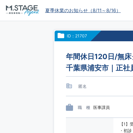
夏季休業のお知らせ（8/11～8/16）
ID：21707
年間休日120日/無
千葉県浦安市｜正社
匿名
職 種
医事課員
【1】
・初診