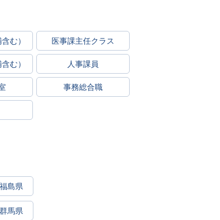
補含む）
医事課主任クラス
補含む）
人事課員
室
事務総合職
福島県
群馬県