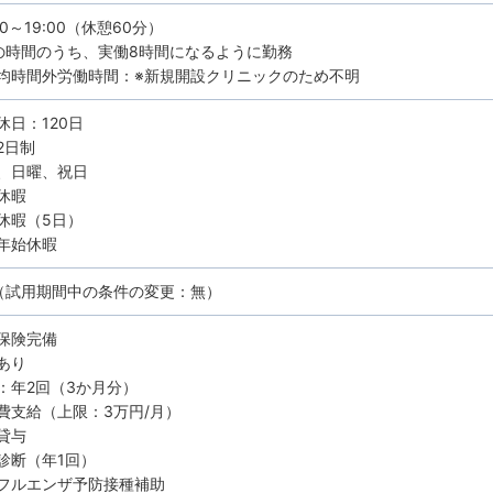
00～19:00（休憩60分）
の時間のうち、実働8時間になるように勤務
均時間外労働時間：※新規開設クリニックのため不明
休日：120日
2日制
、日曜、祝日
休暇
休暇（5日）
年始休暇
（試用期間中の条件の変更：無）
保険完備
あり
：年2回（3か月分）
費支給（上限：3万円/月）
貸与
診断（年1回）
フルエンザ予防接種補助