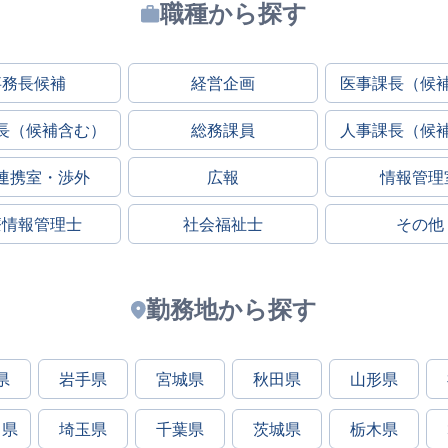
職種から探す
事務長候補
経営企画
医事課長（候
長（候補含む）
総務課員
人事課長（候
連携室・渉外
広報
情報管理
療情報管理士
社会福祉士
その他
勤務地から探す
県
岩手県
宮城県
秋田県
山形県
川県
埼玉県
千葉県
茨城県
栃木県