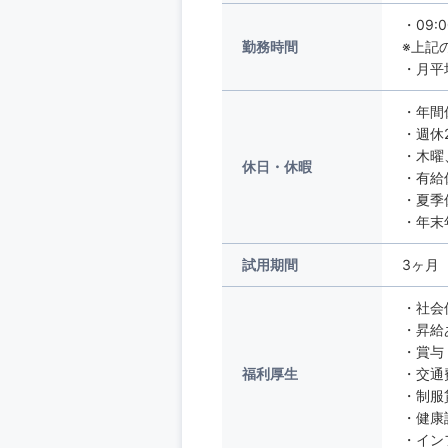
・09:
勤務時間
※上記
・月平
・年間
・週休
・木曜
休日・休暇
・有給
・夏季
・年末
試用期間
3ヶ月
・社会
・昇給
・賞与
福利厚生
・交通
・制服
・健康
・イン