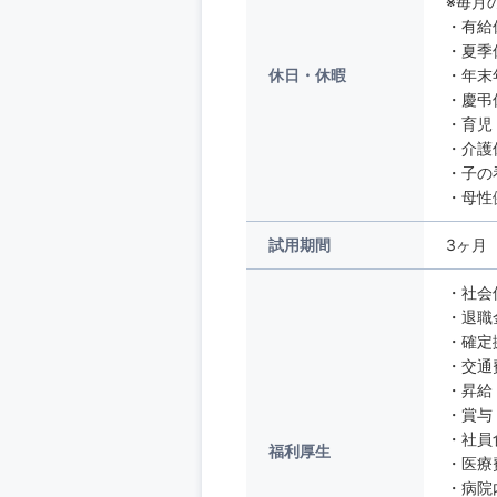
※毎月
・有給
・夏季
休日・休暇
・年末
・慶弔
・育児
・介護
・子の
・母性
試用期間
3ヶ月
・社会
・退職
・確定
・交通
・昇給
・賞与
・社員
福利厚生
・医療
・病院