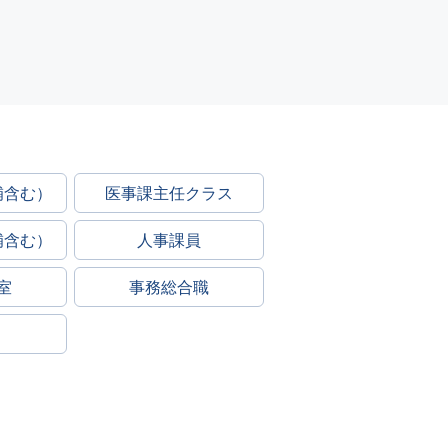
補含む）
医事課主任クラス
補含む）
人事課員
室
事務総合職