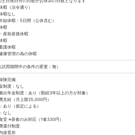
の土日祝日分の日数がお休みの日数となります
休暇（法令通り）
休暇なし
年始休暇：5日間（公休含む）
休暇
・産前産後休暇
休暇
看護休暇
健康管理の為の休暇
（試用期間中の条件の変更：無）
保険完備
金制度：なし
拠出年金制度：あり（勤続3年以上の方が対象）
費支給（月上限25,000円）
：あり（規定による）
：なし
食堂 ※昼食のみ対応（1食330円）
費還付制度
内保育所