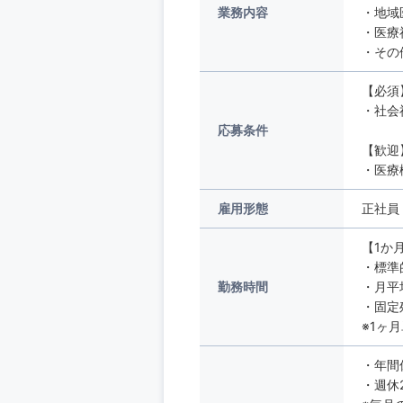
業務内容
・地域
・医
・その
【必須
・社会
応募条件
【歓迎
・医療
雇用形態
正社員
【1か
・標準
勤務時間
・月平
・固定
※1ヶ
・年間
・週休