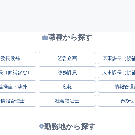
職種から探す
事務長候補
経営企画
医事課長（候
長（候補含む）
総務課員
人事課長（候
連携室・渉外
広報
情報管理
療情報管理士
社会福祉士
その他
勤務地から探す