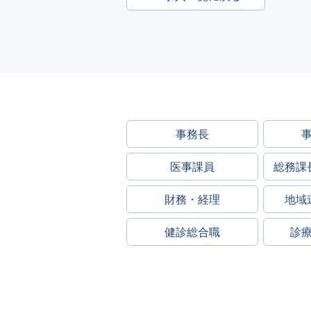
事務長
医事課員
総務課
財務・経理
地域
健診総合職
診