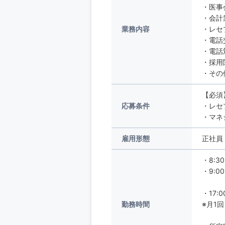
・医事
・会計
業務内容
・レセ
・電話
・電話
・採
・その
【必須
応募条件
・レセ
・マネ
雇用形態
正社員
・8:30
・9:00
・17
勤務時間
※月1