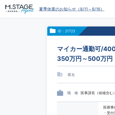
夏季休業のお知らせ（8/11～8/16）
ID：21723
マイカー通勤可/4
350万円～500万
匿名
職 種
医事課長（候補含む
医療事
・受付