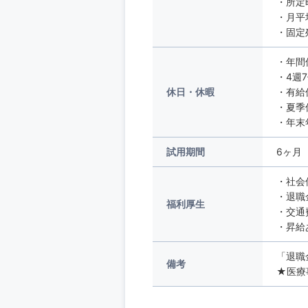
・所定
・月平
・固定
・年間
・4週
休日・休暇
・有給
・夏季
・年末
試用期間
6ヶ月
・社会
・退職
福利厚生
・交通
・昇給
「退職
備考
★医療事