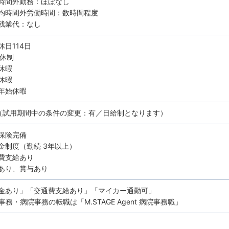
時間外勤務：ほぼなし
均時間外労働時間：数時間程度
残業代：なし
休日114日
7休制
休暇
休暇
年始休暇
（試用期間中の条件の変更：有／日給制となります）
保険完備
金制度（勤続 3年以上）
費支給あり
あり、賞与あり
金あり」「交通費支給あり」「マイカー通勤可」
務・病院事務の転職は「M.STAGE Agent 病院事務職」