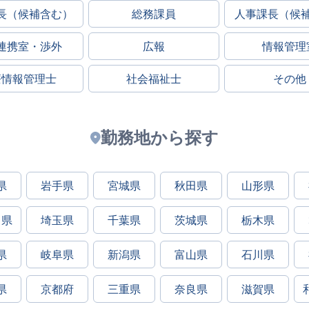
長（候補含む）
総務課員
人事課長（候
連携室・渉外
広報
情報管理
療情報管理士
社会福祉士
その他
勤務地から探す
県
岩手県
宮城県
秋田県
山形県
川県
埼玉県
千葉県
茨城県
栃木県
県
岐阜県
新潟県
富山県
石川県
県
京都府
三重県
奈良県
滋賀県