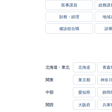
医事課員
総務課
財務・経理
地域
健診総合職
診
北海道・東北
北海道
青森
関東
東京都
神奈
中部
愛知県
静岡
関西
大阪府
兵庫