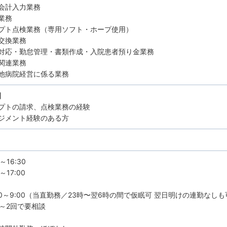
会計入力業務
業務
プト点検業務（専用ソフト・ホープ使用）
交換業務
対応・勤怠管理・書類作成・入院患者預り金業務
用関連業務
他病院経営に係る業務
】
プトの請求、点検業務の経験
ジメント経験のある方
～16:30
～17:00
:00～9:00（当直勤務／23時〜翌6時の間で仮眠可 翌日明けの連勤なしも
回～2回で要相談