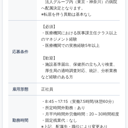
法人グループ内（東京・神奈川）の病院
へ配属決定となります。
※転居を伴う異動は基本なし
【必須】
・医療機関における医事課主任クラス以上
のマネジメント経験
・医療機関での実務経験5年以上
応募条件
【歓迎】
・施設基準届出、保健所の立ち入り検査、
厚生局の適時調査対応、統計、分析業務
など経験のある方
雇用形態
正社員
・8:45～17:15（実働7.5時間/休憩60分）
・所定時間外勤務：あり
・月平均時間外労働時間：20～30時間程度
勤務時間
・固定残業代：なし
※上記、配属先・職位により変更あり