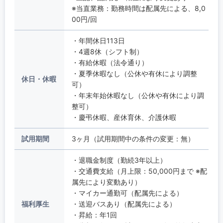
※当直業務：勤務時間は配属先による、8,0
00円/回
・年間休日113日
・4週8休（シフト制）
・有給休暇（法令通り）
・夏季休暇なし（公休や有休により調整
休日・休暇
可）
・年末年始休暇なし（公休や有休により調
整可）
・慶弔休暇、産休育休、介護休暇
試用期間
3ヶ月（試用期間中の条件の変更：無）
・退職金制度（勤続3年以上）
・交通費支給（月上限：50,000円まで ※配
属先により変動あり）
・マイカー通勤可（配属先による）
福利厚生
・送迎バスあり（配属先による）
・昇給：年1回