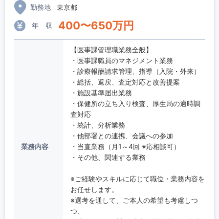
勤務地
東京都
400
〜
650
万円
年 収
【医事課管理職業務全般】
・医事課職員のマネジメント業務
・診療報酬請求管理、指導（入院・外来）
・総括、返戻、査定対応と改善提案
・施設基準届出業務
・保健所の立ち入り検査、厚生局の適時調
査対応
・統計、分析業務
・他部署との連携、会議への参加
業務内容
・当直業務（月1～4回 ※応相談可）
・その他、関連する業務
※ご経験やスキルに応じて職位・業務内容を
お任せします。
※選考を通して、ご本人の希望も考慮しつ
つ、