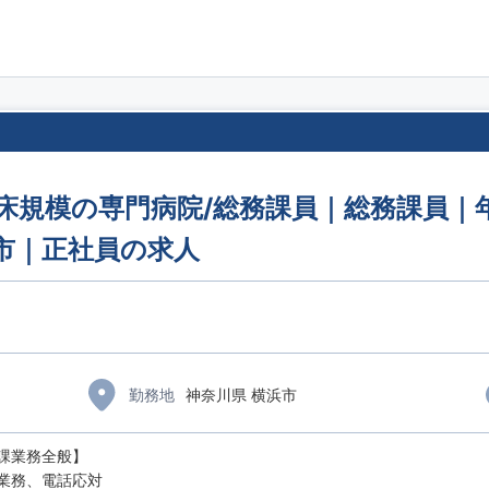
00床規模の専門病院/総務課員｜総務課員｜年
市｜正社員の求人
勤務地
神奈川県 横浜市
課業務全般】
業務、電話応対