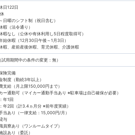
休日122日
8休
～日曜のシフト制（祝日含む）
休暇（法令通り）
休暇なし（公休や有休利用し5日程度取得可）
年始休暇（12月30日午後～1月3日）
休暇、産前産後休暇、育児休暇、介護休暇
（試用期間中の条件の変更：無）
保険完備
金制度（勤続3年以上）
費支給（月上限150,000円まで）
カー通勤可（マイカー通勤手当あり ※駐車場は自己確保が必要）
：年1回
：年2回（計3.4ヵ月分 ※前年度実績）
手当あり（一律支給：15,000円/月）
貸与
職員寮あり（ワンルームタイプ）
施設あり（委託）