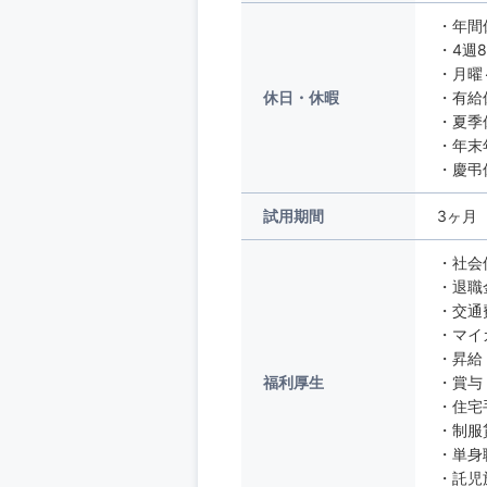
・年間
・4週
・月曜
休日・休暇
・有給
・夏季
・年末
・慶弔
試用期間
3ヶ月
・社会
・退職
・交通
・マイ
・昇給
福利厚生
・賞与
・住宅
・制服
・単身
・託児