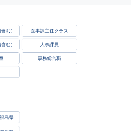
補含む）
医事課主任クラス
補含む）
人事課員
室
事務総合職
福島県