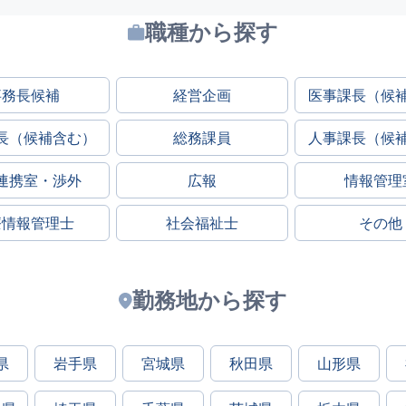
職種から探す
事務長候補
経営企画
医事課長（候
長（候補含む）
総務課員
人事課長（候
連携室・渉外
広報
情報管理
療情報管理士
社会福祉士
その他
勤務地から探す
県
岩手県
宮城県
秋田県
山形県