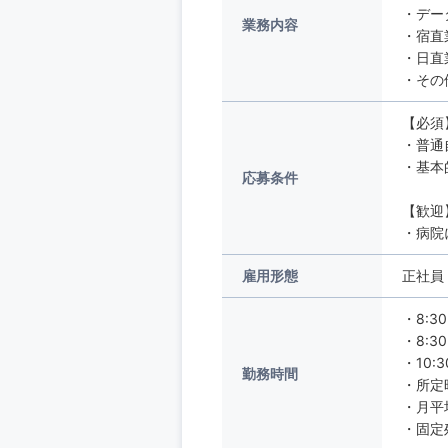
・デー
業務内容
・宿直
・日直
・その
【必須
・普通
・基本
応募条件
【歓迎
・病院
雇用形態
正社員
・8:3
・8:3
・10:
勤務時間
・所定
・月平
・固定