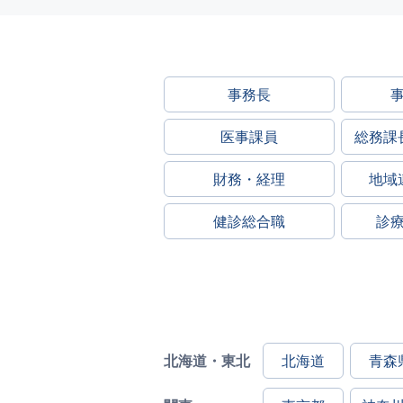
事務長
医事課員
総務課
財務・経理
地域
健診総合職
診
北海道・東北
北海道
青森