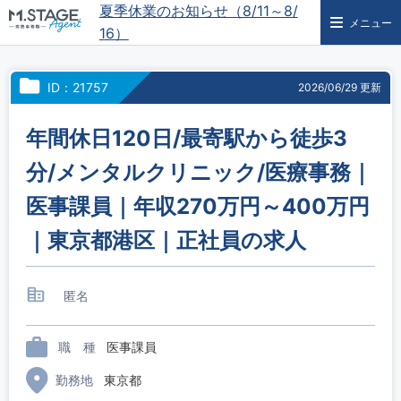
夏季休業のお知らせ（8/11～8/
メニュー
16）
ID：21757
2026/06/29 更新
年間休日120日/最寄駅から徒歩3
分/メンタルクリニック/医療事務｜
医事課員｜年収270万円～400万円
｜東京都港区｜正社員の求人
匿名
職 種
医事課員
勤務地
東京都