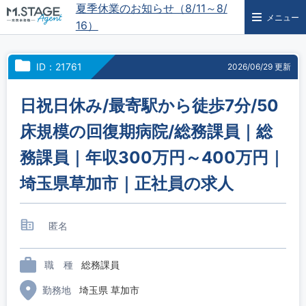
夏季休業のお知らせ（8/11～8/
メニュー
16）
ID：21761
2026/06/29 更新
日祝日休み/最寄駅から徒歩7分/50
床規模の回復期病院/総務課員｜総
務課員｜年収300万円～400万円｜
埼玉県草加市｜正社員の求人
匿名
職 種
総務課員
勤務地
埼玉県 草加市