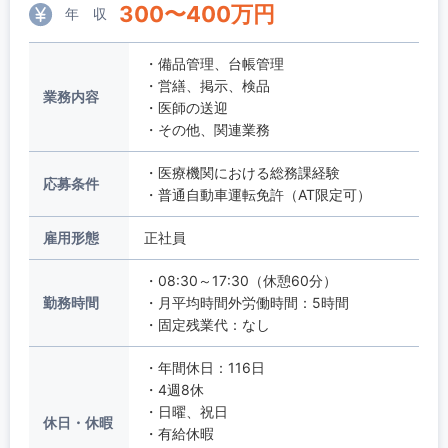
300
〜
400
万円
年 収
・備品管理、台帳管理
・営繕、掲示、検品
業務内容
・医師の送迎
・その他、関連業務
・医療機関における総務課経験
応募条件
・普通自動車運転免許（AT限定可）
雇用形態
正社員
・08:30～17:30（休憩60分）
勤務時間
・月平均時間外労働時間：5時間
・固定残業代：なし
・年間休日：116日
・4週8休
・日曜、祝日
休日・休暇
・有給休暇