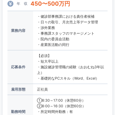
450
〜
500
万円
年 収
・健診部事務課における責任者候補
・日々の取引、月次売上等データ管理
・渉外業務
業務内容
・事務課スタッフのマネージメント
・院内の委員会活動
・産業医活動の同行
【必須】
・短大卒以上
応募条件
・施設健診管理職の経験（おおむね3年以
上）
・基礎的なPCスキル（Word、Excel）
雇用形態
正社員
①8:30～17:00（休憩60分）
②8:00～16:30（休憩60分）
勤務時間
・所定時間外勤務：有