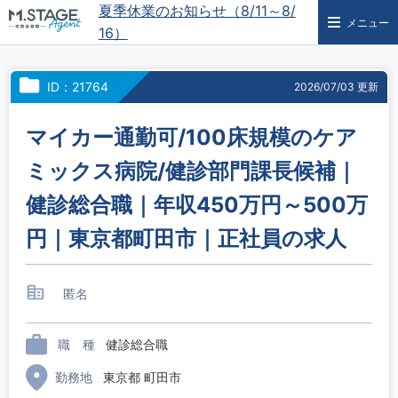
夏季休業のお知らせ（8/11～8/
メニュー
16）
ID：21764
2026/07/03 更新
マイカー通勤可/100床規模のケア
ミックス病院/健診部門課長候補｜
健診総合職｜年収450万円～500万
円｜東京都町田市｜正社員の求人
匿名
職 種
健診総合職
勤務地
東京都 町田市