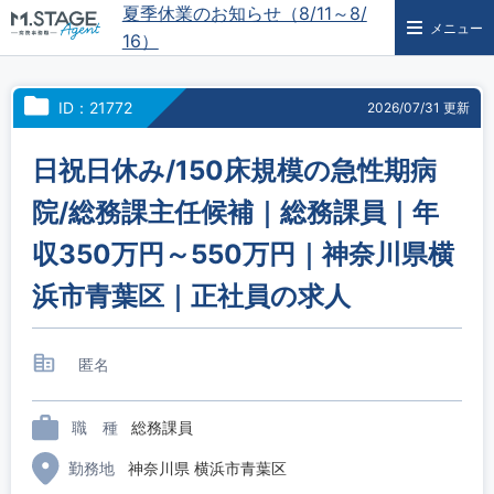
夏季休業のお知らせ（8/11～8/
メニュー
16）
ID：21772
2026/07/31 更新
日祝日休み/150床規模の急性期病
院/総務課主任候補｜総務課員｜年
収350万円～550万円｜神奈川県横
浜市青葉区｜正社員の求人
匿名
職 種
総務課員
勤務地
神奈川県 横浜市青葉区