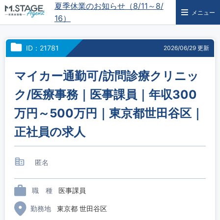
夏季休業のお知らせ（8/11～8/
メニュー
16）
ID：21781
2026/06/29 更新
マイカー通勤可/訪問診療クリニッ
ク/医療事務｜医事課員｜年収300
万円～500万円｜東京都世田谷区｜
正社員の求人
匿名
職 種
医事課員
勤務地
東京都 世田谷区