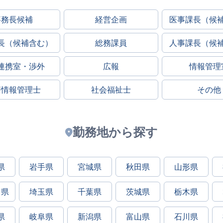
事務長候補
経営企画
医事課長（候
長（候補含む）
総務課員
人事課長（候
連携室・渉外
広報
情報管理
療情報管理士
社会福祉士
その他
勤務地から探す
県
岩手県
宮城県
秋田県
山形県
川県
埼玉県
千葉県
茨城県
栃木県
県
岐阜県
新潟県
富山県
石川県