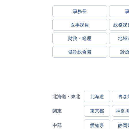
事務長
医事課員
総務課
財務・経理
地域
健診総合職
診
北海道・東北
北海道
青森
関東
東京都
神奈
中部
愛知県
静岡