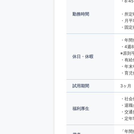
・8:4
勤務時間
・所定
・月平
・固定
・年間
・4週
※原則
休日・休暇
・有給
・年末
・育児
試用期間
3ヶ月
・社会
・退職
福利厚生
・交通
・定年
「年間