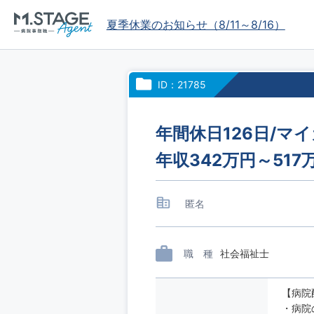
夏季休業のお知らせ（8/11～8/16）
ID：21785
年間休日126日/マ
年収342万円～51
匿名
職 種
社会福祉士
【病院
・病院