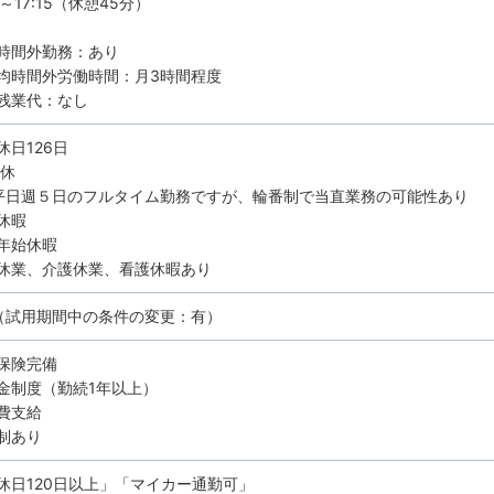
5～17:15（休憩45分）
時間外勤務：あり
均時間外労働時間：月3時間程度
残業代：なし
休日126日
8休
平日週５日のフルタイム勤務ですが、輪番制で当直業務の可能性あり
休暇
年始休暇
休業、介護休業、看護休暇あり
（試用期間中の条件の変更：有）
保険完備
金制度（勤続1年以上）
費支給
制あり
休日120日以上」「マイカー通勤可」