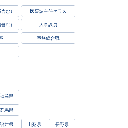
補含む）
医事課主任クラス
補含む）
人事課員
室
事務総合職
福島県
群馬県
福井県
山梨県
長野県