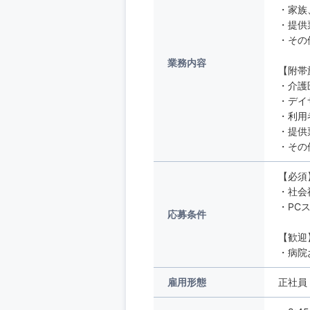
・家族
・提供
・その
業務内容
【附帯
・介護
・デイ
・利用
・提供
・その
【必須
・社会
・PCス
応募条件
【歓迎
・病院
雇用形態
正社員