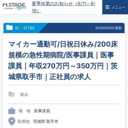
夏季休業のお知らせ（8/11～8/
メニュー
16）
ID：21795
2026/06/29 更新
マイカー通勤可/日祝日休み/200床
規模の急性期病院/医事課員｜医事
課員｜年収270万円～350万円｜茨
城県取手市｜正社員の求人
匿名
職 種
医事課員
勤務地
茨城県 取手市