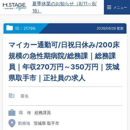
夏季休業のお知らせ（8/11～8/
メニュー
16）
ID：21796
2026/06/29 更新
マイカー通勤可/日祝日休み/200床
規模の急性期病院/総務課｜総務課
員｜年収270万円～350万円｜茨城
県取手市｜正社員の求人
匿名
職 種
総務課員
勤務地
茨城県 取手市