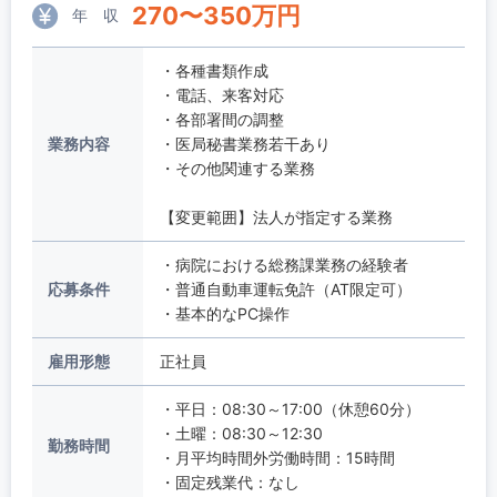
270
〜
350
万円
年 収
・各種書類作成
・電話、来客対応
・各部署間の調整
業務内容
・医局秘書業務若干あり
・その他関連する業務
【変更範囲】法人が指定する業務
・病院における総務課業務の経験者
応募条件
・普通自動車運転免許（AT限定可）
・基本的なPC操作
雇用形態
正社員
・平日：08:30～17:00（休憩60分）
・土曜：08:30～12:30
勤務時間
・月平均時間外労働時間：15時間
・固定残業代：なし