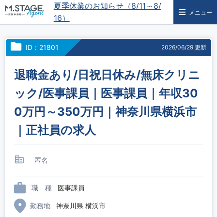
夏季休業のお知らせ（8/11～8/
メニュー
16）
ID：21801
2026/06/29 更新
退職金あり/日祝日休み/無床クリニ
ック/医事課員｜医事課員｜年収30
0万円～350万円｜神奈川県横浜市
｜正社員の求人
匿名
職 種
医事課員
勤務地
神奈川県 横浜市