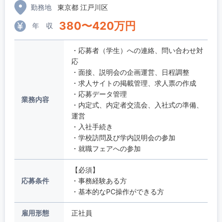
勤務地
東京都 江戸川区
380
〜
420
万円
年 収
・応募者（学生）への連絡、問い合わせ対
応
・面接、説明会の企画運営、日程調整
・求人サイトの掲載管理、求人票の作成
・応募データ管理
業務内容
・内定式、内定者交流会、入社式の準備、
運営
・入社手続き
・学校訪問及び学内説明会の参加
・就職フェアへの参加
【必須】
応募条件
・事務経験ある方
・基本的なPC操作ができる方
雇用形態
正社員