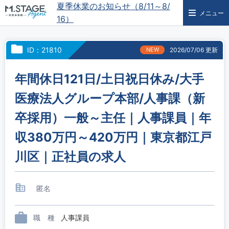
夏季休業のお知らせ（8/11～8/
メニュー
16）
ID：21810
NEW
2026/07/06 更新
年間休日121日/土日祝日休み/大手
医療法人グループ本部/人事課（新
卒採用）一般～主任｜人事課員｜年
収380万円～420万円｜東京都江戸
川区｜正社員の求人
匿名
職 種
人事課員