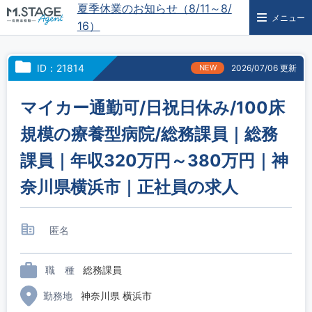
夏季休業のお知らせ（8/11～8/
メニュー
16）
ID：21814
NEW
2026/07/06 更新
マイカー通勤可/日祝日休み/100床
規模の療養型病院/総務課員｜総務
課員｜年収320万円～380万円｜神
奈川県横浜市｜正社員の求人
匿名
職 種
総務課員
勤務地
神奈川県 横浜市