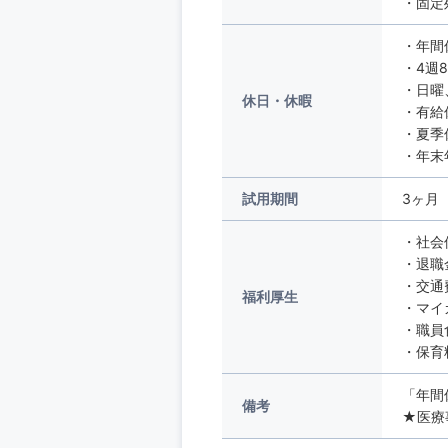
・固定
・年間
・4週
・日曜
休日・休暇
・有給
・夏季
・年末
試用期間
3ヶ月
・社会
・退職
・交通
福利厚生
・マイ
・職員
・保育
「年間
備考
★医療事