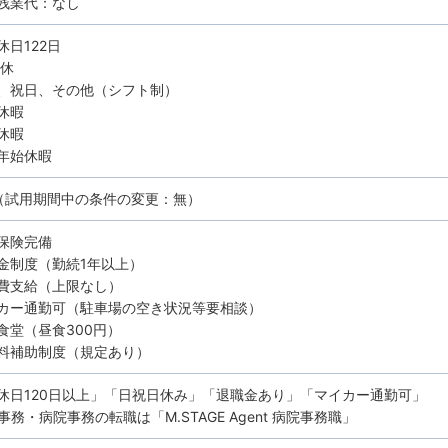
残業代：なし
休日122日
8休
、祝日、その他（シフト制）
休暇
休暇
年始休暇
（試用期間中の条件の変更：無）
保険完備
金制度（勤続1年以上）
費支給（上限なし）
カー通勤可（駐車場の空き状況等要相談）
食堂（昼食300円）
料補助制度（規定あり）
休日120日以上」「日祝日休み」「退職金あり」「マイカー通勤可」
務・病院事務の転職は「M.STAGE Agent 病院事務職」