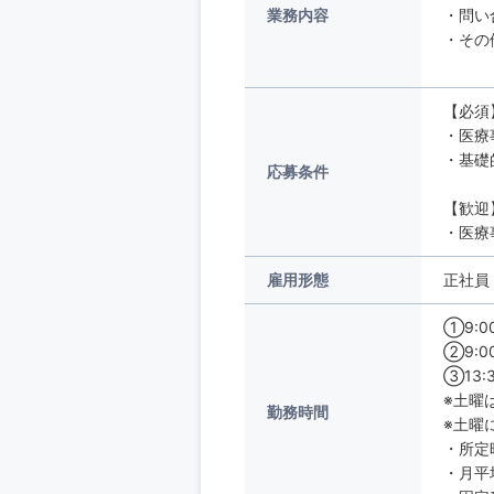
業務内容
・問い
・その
【必須
・医療
・基礎
応募条件
【歓迎
・医療
雇用形態
正社員
①9:0
②9:0
③13:
※土曜
勤務時間
※土曜
・所定
・月平