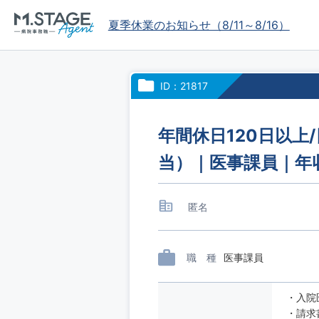
夏季休業のお知らせ（8/11～8/16）
ID：21817
年間休日120日以上
当）｜医事課員｜年
匿名
職 種
医事課員
・入院
・請求