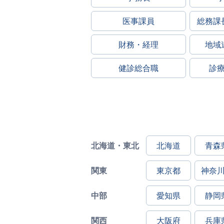
医事課員
総務課
財務・経理
地域
健診総合職
診
北海道・東北
北海道
青森
関東
東京都
神奈
中部
愛知県
静岡
関西
大阪府
兵庫