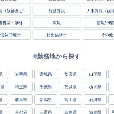
長（候補含む）
総務課員
人事課長（候
連携室・渉外
広報
情報管理
療情報管理士
社会福祉士
その他
勤務地から探す
県
岩手県
宮城県
秋田県
山形県
川県
埼玉県
千葉県
茨城県
栃木県
県
岐阜県
新潟県
富山県
石川県
県
京都府
三重県
奈良県
滋賀県