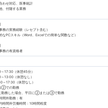
合わせ対応、医事統計
他、付随する業務
】
事務の実務経験（レセプト含む）
的なPCスキル（Word、Excelでの簡単な関数など）
】
事務の有資格者
0～17:30（休憩45分）
0～13:00（休憩なし）
30～17:30（休憩なし）
は②での勤務
に勤務した場合、平日に②または③で勤務
時間外勤務：有
均時間外労働時間：10時間程度