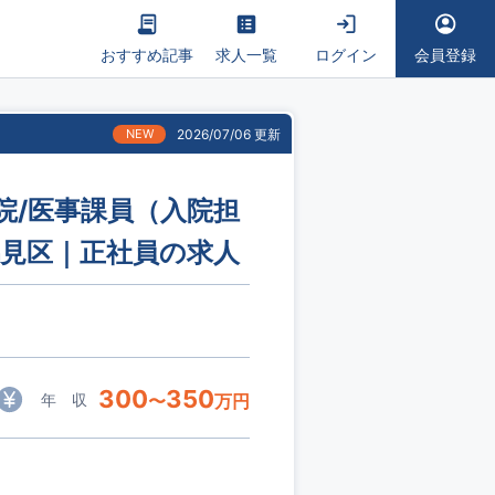
おすすめ記事
求人一覧
ログイン
会員登録
NEW
2026/07/06 更新
院/医事課員（入院担
鶴見区｜正社員の求人
300
350
年 収
〜
万円