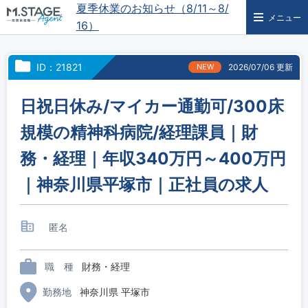
夏季休業のお知らせ（8/11～8/
メニュー
16）
ID：21821
NEW
2026/07/06 更新
日祝日休み/マイカー通勤可/300床
規模の精神科病院/経理課員｜財
務・経理｜年収340万円～400万円
｜神奈川県平塚市｜正社員の求人
匿名
職 種
財務・経理
勤務地
神奈川県 平塚市