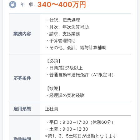
340
〜
400
万円
年 収
・仕訳、伝票処理
・月次、年次決算補助
業務内容
・請求、支払業務
・予算管理補助
・その他、会計、給与計算補助
【必須】
・日商簿記3級以上
・普通自動車運転免許（AT限定可）
応募条件
【歓迎】
・経理課の実務経験
雇用形態
正社員
・平日：9:00～17:00（休憩60分）
・土曜：9:00～12:30
※第1、3、5土曜日が出勤となります
勤務時間