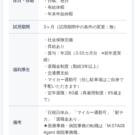
休日・休暇
・日曜、祝日
・有給休暇
・年末年始休暇
試用期間
3ヶ月（試用期間中の条件の変更：無）
・社会保険完備
・昇給あり
・賞与：年2回（3.55カ月分 ※前年度実
績）
・退職金制度（勤続3年以上）
福利厚生
・交通費支給
・マイカー通勤可（但し駐車場はご自身で
手配いただきます）
・定年退職：60歳（再雇用制度：65歳ま
で）
「日祝日休み」「マイカー通勤可」「駅チ
カ」「退職金あり」
備考
★医療事務・病院事務の転職は「M.STAGE
Agent 病院事務職」