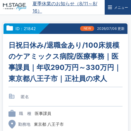
夏季休業のお知らせ（8/11～8/
メニュー
16）
ID：21842
NEW
2026/07/06 更新
日祝日休み/退職金あり/100床規模
のケアミックス病院/医療事務｜医
事課員｜年収290万円～330万円｜
東京都八王子市｜正社員の求人
匿名
職 種
医事課員
勤務地
東京都 八王子市