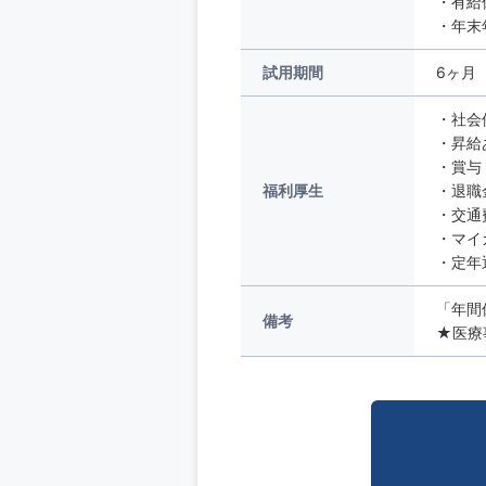
・有給
・年末
試用期間
6ヶ月
・社会
・昇給
・賞与
福利厚生
・退職
・交通
・マイ
・定年
「年間
備考
★医療