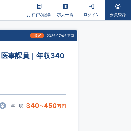
おすすめ記事
求人一覧
ログイン
会員登録
NEW
2026/07/06 更新
｜医事課員｜年収340
340
450
年 収
〜
万円