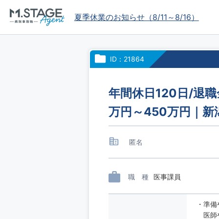
夏季休業のお知らせ（8/11～8/16）
ID：21864
年間休日120日/退
万円～450万円｜
匿名
職 種
医事課員
・準備
医師や