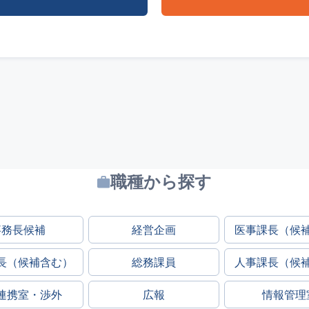
職種から探す
事務長候補
経営企画
医事課長（候
長（候補含む）
総務課員
人事課長（候
連携室・渉外
広報
情報管理