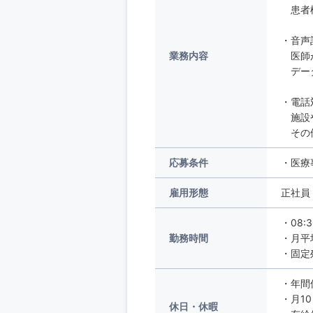
患者様
・音声
業務内容
医師が
データ
・電話
施設や
その他
応募条件
・医療
雇用形態
正社員
・08:
勤務時間
・月平
・固定
・年間
・月1
休日・休暇