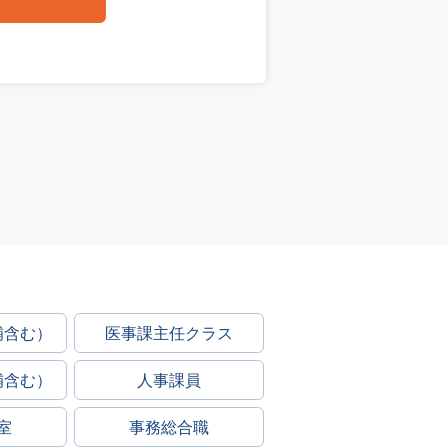
補含む）
医事課主任クラス
補含む）
人事課員
室
事務総合職