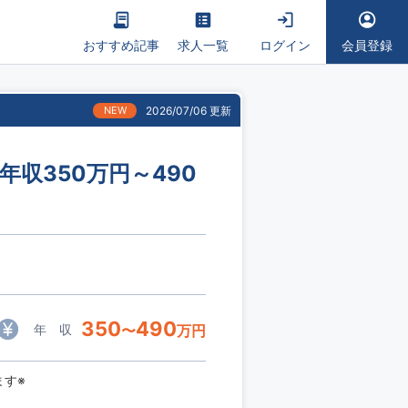
おすすめ記事
求人一覧
ログイン
会員登録
NEW
2026/07/06 更新
収350万円～490
350
490
年 収
〜
万円
ます※