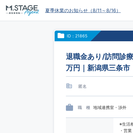
夏季休業のお知らせ（8/11～8/16）
ID：21865
退職金あり/訪問診療
万円｜新潟県三条市
匿名
職 種
地域連携室・渉外
※生活
・営業