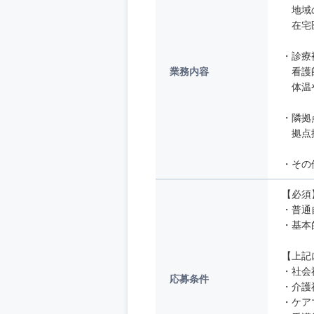
地域の
在宅医
・診療
業務内容
看護師
体温や
・隣拠
拠点拡
・その
【必須
・普通
・基本
【上記
・社会
応募条件
・介護
・ケア