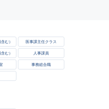
補含む）
医事課主任クラス
補含む）
人事課員
室
事務総合職