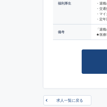
福利厚生
・退職
・交通
・マイ
・定年
「退職
備考
★医療
求人一覧に戻る