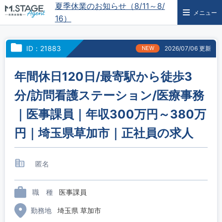
夏季休業のお知らせ（8/11～8/
メニュー
16）
ID：21883
NEW
2026/07/06 更新
年間休日120日/最寄駅から徒歩3
分/訪問看護ステーション/医療事務
｜医事課員｜年収300万円～380万
円｜埼玉県草加市｜正社員の求人
匿名
職 種
医事課員
勤務地
埼玉県 草加市