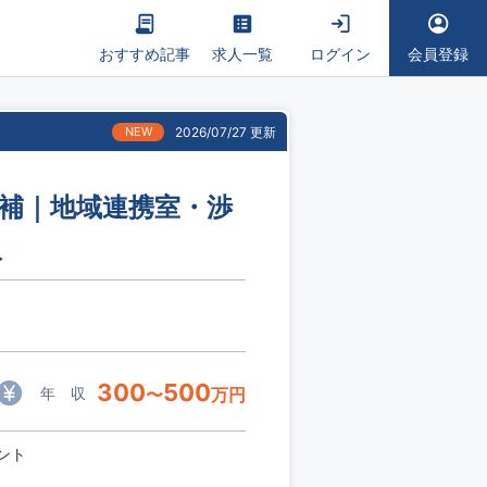
おすすめ記事
求人一覧
ログイン
会員登録
NEW
2026/07/27 更新
候補｜地域連携室・渉
人
300
500
年 収
〜
万円
ント