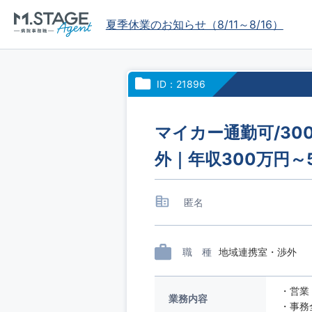
夏季休業のお知らせ（8/11～8/16）
ID：21896
マイカー通勤可/3
外｜年収300万円～
匿名
職 種
地域連携室・渉外
・営業
業務内容
・事務