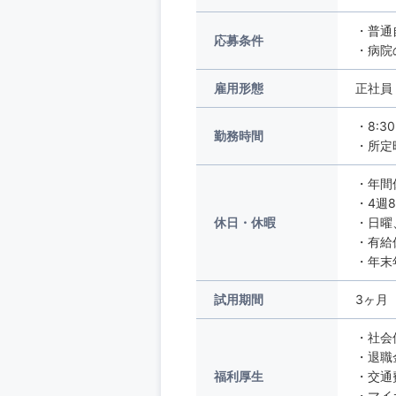
・普通
応募条件
・病院
雇用形態
正社員
・8:3
勤務時間
・所定
・年間
・4週
休日・休暇
・日曜
・有給
・年末
試用期間
3ヶ月
・社会
・退職
福利厚生
・交通
・マイ