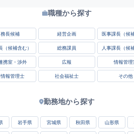
職種から探す
事務長候補
経営企画
医事課長（候
長（候補含む）
総務課員
人事課長（候
連携室・渉外
広報
情報管理
療情報管理士
社会福祉士
その他
勤務地から探す
県
岩手県
宮城県
秋田県
山形県