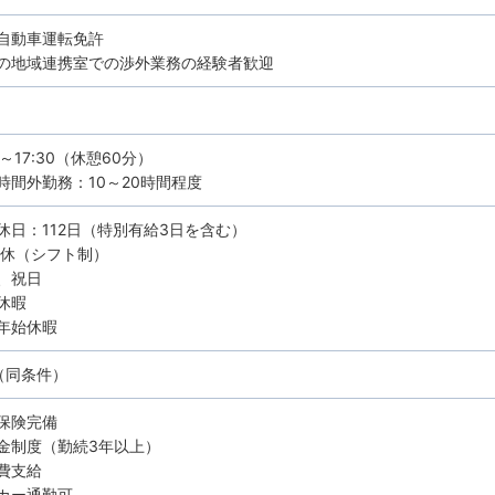
自動車運転免許
の地域連携室での渉外業務の経験者歓迎
0～17:30（休憩60分）
時間外勤務：10～20時間程度
休日：112日（特別有給3日を含む）
8休（シフト制）
、祝日
休暇
年始休暇
（同条件）
保険完備
金制度（勤続3年以上）
費支給
カー通勤可