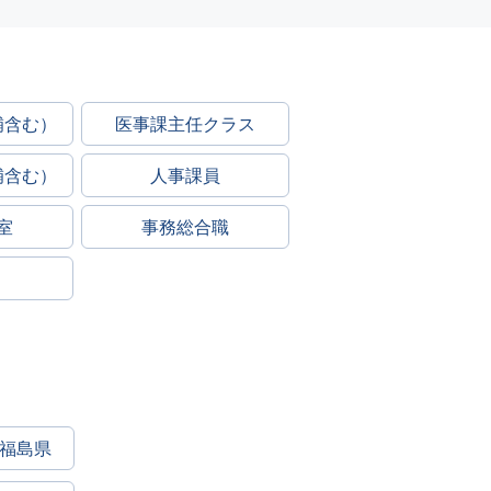
補含む）
医事課主任クラス
補含む）
人事課員
室
事務総合職
福島県