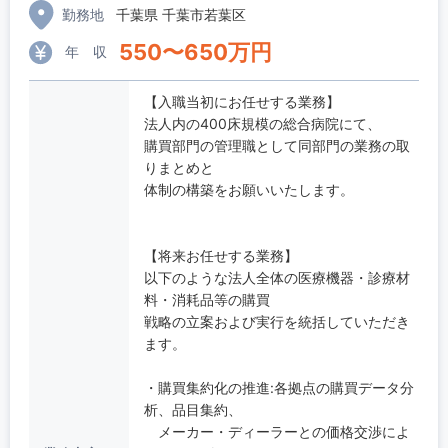
勤務地
千葉県 千葉市若葉区
550
〜
650
万円
年 収
【入職当初にお任せする業務】
法人内の400床規模の総合病院にて、
購買部門の管理職として同部門の業務の取
りまとめと
体制の構築をお願いいたします。
【将来お任せする業務】
以下のような法人全体の医療機器・診療材
料・消耗品等の購買
戦略の立案および実行を統括していただき
ます。
・購買集約化の推進:各拠点の購買データ分
析、品目集約、
メーカー・ディーラーとの価格交渉によ