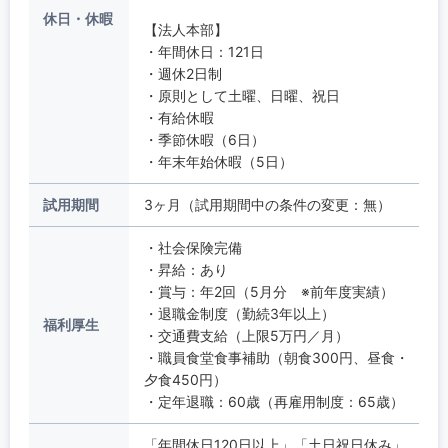
休日・休暇
【法人本部】
・年間休日：121日
・週休2日制
・原則として土曜、日曜、祝日
・有給休暇
・季節休暇（6日）
・年末年始休暇（5日）
試用期間
3ヶ月（試用期間中の条件の変更：無）
・社会保険完備
・昇給：あり
・賞与：年2回（5月分 ※前年度実績）
・退職金制度（勤続3年以上）
福利厚生
・交通費支給（上限5万円／月）
・職員食堂食事補助（朝食300円、昼食・
夕食450円）
・定年退職：60歳（再雇用制度：65歳）
「年間休日120日以上」「土日祝日休み」