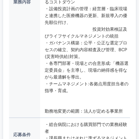
業務内容
るコストダウン
・設備投資計画の管理：経営層・臨床現場
と連携した医療機器の更新、新規導入の優
先順位付け、
投資対効果検証及
びライフサイクルマネジメントの統括
・ガバナンス構築：公平・公正な選定プロ
セスの確立、契約内容精査及び管理、BCP
(災害時供給)対策。
・各専門部署・現場との合意形成:「機器選
定委員会」を主導し、現場の納得感を得な
がら最適解を導出。
・チームマネジメント:各拠点用度担当者の
指導・育成。
勤務地変更の範囲：法人が定める事業所
・総合病院における購買部門での業務経験
者
応募条件
・課長職またはそれに準ずるマネジメント