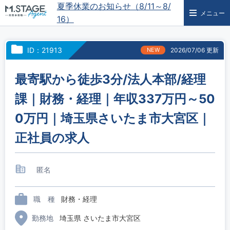
夏季休業のお知らせ（8/11～8/
メニュー
16）
ID：21913
NEW
2026/07/06 更新
最寄駅から徒歩3分/法人本部/経理
課｜財務・経理｜年収337万円～50
0万円｜埼玉県さいたま市大宮区｜
正社員の求人
匿名
職 種
財務・経理
勤務地
埼玉県 さいたま市大宮区