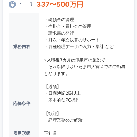
337
〜
500
万円
年 収
・現預金の管理
・売掛金・買掛金の管理
・請求書の発行
・月次・年次決算のサポート
業務内容
・各種経理データの入力・集計 など
※入職後3カ月は鴻巣市の施設で、
それ以降はさいたま市大宮区でのご勤務
となります。
【必須】
・日商簿記2級以上
・基本的なPC操作
応募条件
【歓迎】
・経理業務のご経験
雇用形態
正社員